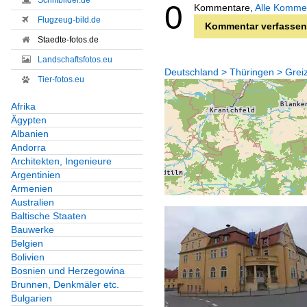
Schiffbilder.de
0
Kommentare,
Alle Komme
Flugzeug-bild.de
Kommentar verfassen
Staedte-fotos.de
Landschaftsfotos.eu
Deutschland > Thüringen > Gre
Tier-fotos.eu
Afrika
Ägypten
Albanien
Andorra
Architekten, Ingenieure
Argentinien
Armenien
Australien
Baltische Staaten
Bauwerke
Belgien
Bolivien
Bosnien und Herzegowina
Brunnen, Denkmäler etc.
Bulgarien