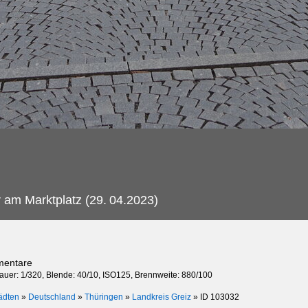
am Marktplatz (29.
04.2023)
mentare
dauer: 1/320, Blende: 40/10, ISO125, Brennweite: 880/100
ädten
»
Deutschland
»
Thüringen
»
Landkreis Greiz
»
ID 103032