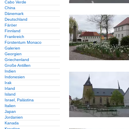
Cabo Verde
China
Dänemark
Deutschland
Färöer
Finnland
Frankreich
Fürstentum Monaco
Galerien
Georgien
Griechenland
Große Antillen
Indien
Indonesien
Irak
Irland
Island
Israel, Palästina
Italien
Japan
Jordanien
Kanada
Kroatien