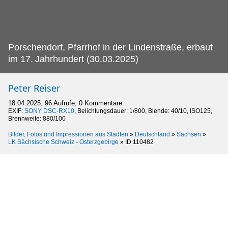
Porschendorf, Pfarrhof in der Lindenstraße, erbaut
im 17.
Jahrhundert (30.03.2025)
Peter Reiser
18.04.2025, 96 Aufrufe, 0 Kommentare
EXIF:
SONY DSC-RX10
, Belichtungsdauer: 1/800, Blende: 40/10, ISO125,
Brennweite: 880/100
Bilder, Fotos und Impressionen aus Städten
»
Deutschland
»
Sachsen
»
LK Sächsische Schweiz - Osterzgebirge
»
ID 110482