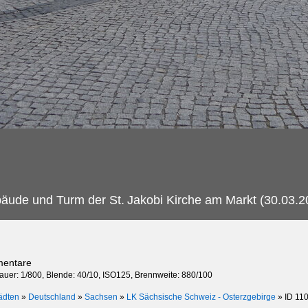
äude und Turm der St.
Jakobi Kirche am Markt (30.03.2
mentare
dauer: 1/800, Blende: 40/10, ISO125, Brennweite: 880/100
ädten
»
Deutschland
»
Sachsen
»
LK Sächsische Schweiz - Osterzgebirge
»
ID 11