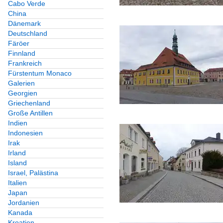
Cabo Verde
China
Dänemark
Deutschland
Färöer
Finnland
Frankreich
Fürstentum Monaco
Galerien
Georgien
Griechenland
Große Antillen
Indien
Indonesien
Irak
Irland
Island
Israel, Palästina
Italien
Japan
Jordanien
Kanada
Kroatien