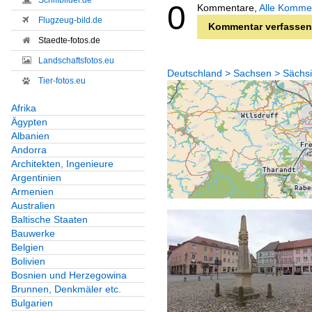
Schiffbilder.de
0
Kommentare,
Alle Komme
Flugzeug-bild.de
Kommentar verfassen
Staedte-fotos.de
Landschaftsfotos.eu
Deutschland > Sachsen > Sächsi
Tier-fotos.eu
Afrika
Ägypten
Albanien
Andorra
Architekten, Ingenieure
Argentinien
Armenien
Australien
Baltische Staaten
Bauwerke
Belgien
Bolivien
Bosnien und Herzegowina
Brunnen, Denkmäler etc.
Bulgarien