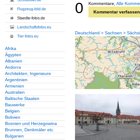
Schiffbilder.de
0
Kommentare,
Alle Komme
Flugzeug-bild.de
Kommentar verfassen
Staedte-fotos.de
Landschaftsfotos.eu
Deutschland > Sachsen > Sächsi
Tier-fotos.eu
Afrika
Ägypten
Albanien
Andorra
Architekten, Ingenieure
Argentinien
Armenien
Australien
Baltische Staaten
Bauwerke
Belgien
Bolivien
Bosnien und Herzegowina
Brunnen, Denkmäler etc.
Bulgarien