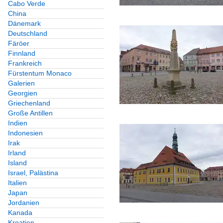
Cabo Verde
China
Dänemark
Deutschland
Färöer
Finnland
Frankreich
Fürstentum Monaco
Galerien
Georgien
Griechenland
Große Antillen
Indien
Indonesien
Irak
Irland
Island
Israel, Palästina
Italien
Japan
Jordanien
Kanada
Kroatien