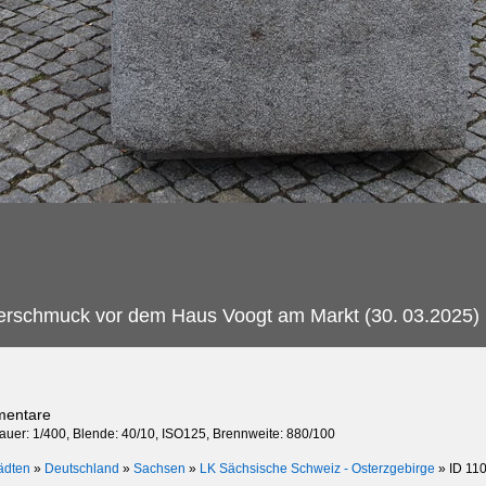
terschmuck vor dem Haus Voogt am Markt (30.
03.2025)
mentare
dauer: 1/400, Blende: 40/10, ISO125, Brennweite: 880/100
ädten
»
Deutschland
»
Sachsen
»
LK Sächsische Schweiz - Osterzgebirge
»
ID 11