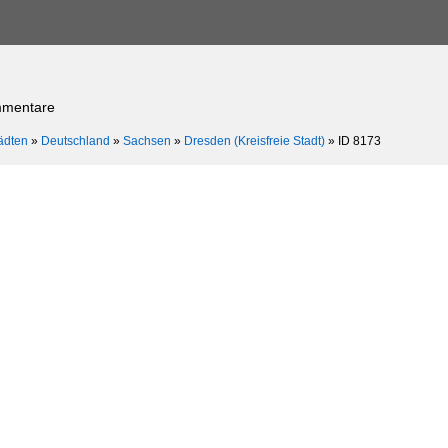
mmentare
ädten
»
Deutschland
»
Sachsen
»
Dresden (Kreisfreie Stadt)
»
ID 8173