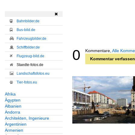

Bahnbilder.de
Bus-bild.de
Fahrzeugbilder.de
Schiffbilder.de
0
Kommentare,
Alle Komme
Flugzeug-bild.de
Kommentar verfassen
Staedte-fotos.de
Landschaftsfotos.eu
Tier-fotos.eu
Afrika
Ägypten
Albanien
Andorra
Architekten, Ingenieure
Argentinien
Armenien