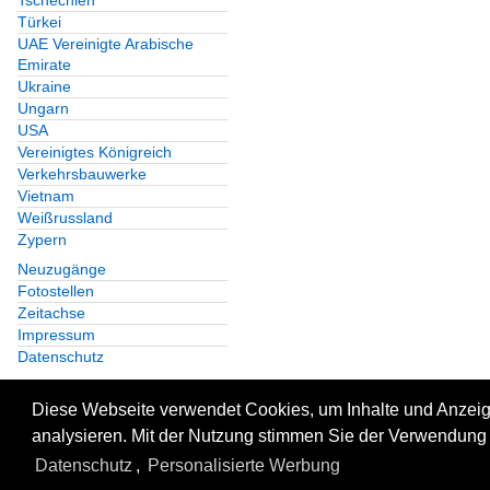
Tschechien
Türkei
UAE Vereinigte Arabische
Emirate
Ukraine
Ungarn
USA
Vereinigtes Königreich
Verkehrsbauwerke
Vietnam
Weißrussland
Zypern
Neuzugänge
Fotostellen
Zeitachse
Impressum
Datenschutz
Diese Webseite verwendet Cookies, um Inhalte und Anzeige
analysieren. Mit der Nutzung stimmen Sie der Verwendung 
Datenschutz
,
Personalisierte Werbung