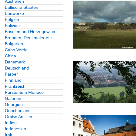
Australien
Baltische Staaten
Bauwerke
Belgien
Bolivien
Bosnien und Herzegowina
Brunnen, Denkmäler etc.
Bulgarien
Cabo Verde
China
Dänemark
Deutschland
Färöer
Finnland
Frankreich
Fürstentum Monaco
Galerien
Georgien
Griechenland
Große Antillen
Indien
Indonesien
Irak