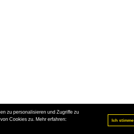
n zu personalisieren und Zugriffe zu
von Cookies zu. Mehr erfahren:
Ich stimme
Datenschutzerklärung
|
Impressum
|
Kontakt