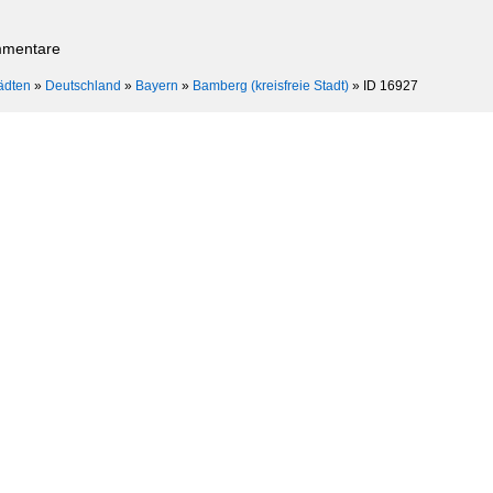
mmentare
ädten
»
Deutschland
»
Bayern
»
Bamberg (kreisfreie Stadt)
»
ID 16927