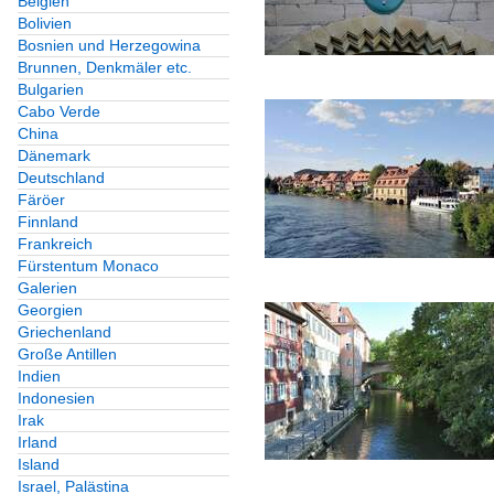
Belgien
Bolivien
Bosnien und Herzegowina
Brunnen, Denkmäler etc.
Bulgarien
Cabo Verde
China
Dänemark
Deutschland
Färöer
Finnland
Frankreich
Fürstentum Monaco
Galerien
Georgien
Griechenland
Große Antillen
Indien
Indonesien
Irak
Irland
Island
Israel, Palästina