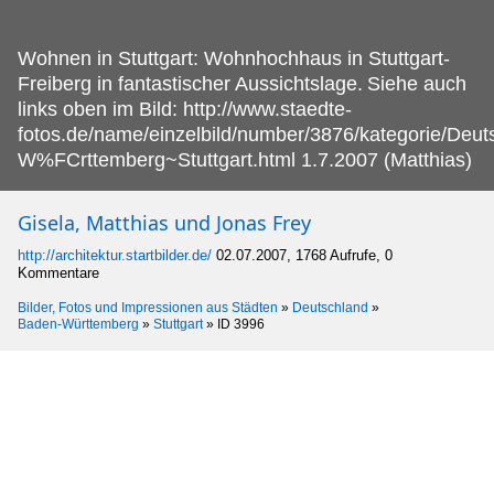
Wohnen in Stuttgart: Wohnhochhaus in Stuttgart-
Freiberg in fantastischer Aussichtslage.
Siehe auch
links oben im Bild: http://www.staedte-
fotos.de/name/einzelbild/number/3876/kategorie/Deu
W%FCrttemberg~Stuttgart.html 1.7.2007 (Matthias)
Gisela, Matthias und Jonas Frey
http://architektur.startbilder.de/
02.07.2007, 1768 Aufrufe, 0
Kommentare
Bilder, Fotos und Impressionen aus Städten
»
Deutschland
»
Baden-Württemberg
»
Stuttgart
»
ID 3996