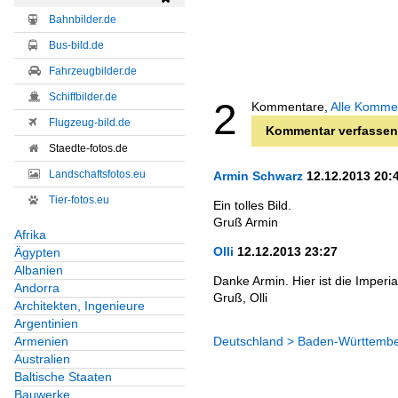
Bahnbilder.de
Bus-bild.de
Fahrzeugbilder.de
Schiffbilder.de
2
Kommentare,
Alle Komme
Flugzeug-bild.de
Kommentar verfassen
Staedte-fotos.de
Landschaftsfotos.eu
Armin Schwarz
12.12.2013 20:
Tier-fotos.eu
Ein tolles Bild.
Gruß Armin
Afrika
Olli
12.12.2013 23:27
Ägypten
Albanien
Danke Armin. Hier ist die Imperia
Andorra
Gruß, Olli
Architekten, Ingenieure
Argentinien
Deutschland > Baden-Württember
Armenien
Australien
Baltische Staaten
Bauwerke