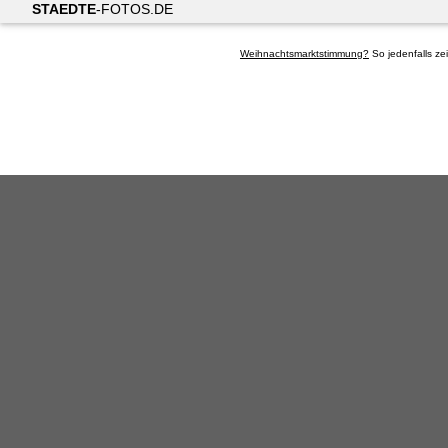
STAEDTE
-FOTOS.DE
Weihnachtsmarktstimmung?
So jedenfalls ze