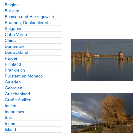
Belgien
Bolivien
Bosnien und Herzegowina
Brunnen, Denkmäler etc.
Bulgarien
Cabo Verde
China
Dänemark
Deutschland
Färöer
Finnland
Frankreich
Fürstentum Monaco
Galerien
Georgien
Griechenland
Große Antillen
Indien
Indonesien
Irak
Irland
Island