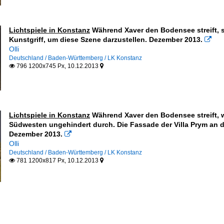
Lichtspiele in Konstanz
Während Xaver den Bodensee streift, s
Kunstgriff, um diese Szene darzustellen. Dezember 2013.

Olli
Deutschland / Baden-Württemberg / LK Konstanz
796 1200x745 Px, 10.12.2013


Lichtspiele in Konstanz
Während Xaver den Bodensee streift, 
Südwesten ungehindert durch. Die Fassade der Villa Prym an der
Dezember 2013.

Olli
Deutschland / Baden-Württemberg / LK Konstanz
781 1200x817 Px, 10.12.2013

