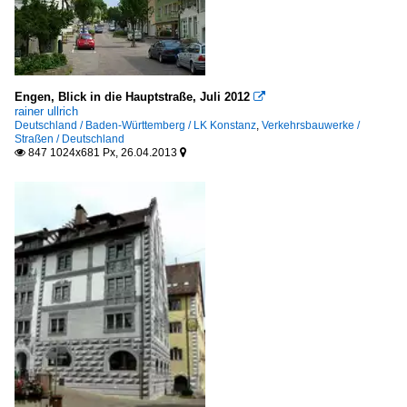
Engen, Blick in die Hauptstraße, Juli 2012

rainer ullrich
Deutschland / Baden-Württemberg / LK Konstanz
,
Verkehrsbauwerke /
Straßen / Deutschland
847 1024x681 Px, 26.04.2013

