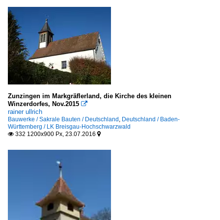
Zunzingen im Markgräflerland, die Kirche des kleinen
Winzerdorfes, Nov.2015

rainer ullrich
Bauwerke / Sakrale Bauten / Deutschland
,
Deutschland / Baden-
Württemberg / LK Breisgau-Hochschwarzwald
332 1200x900 Px, 23.07.2016

