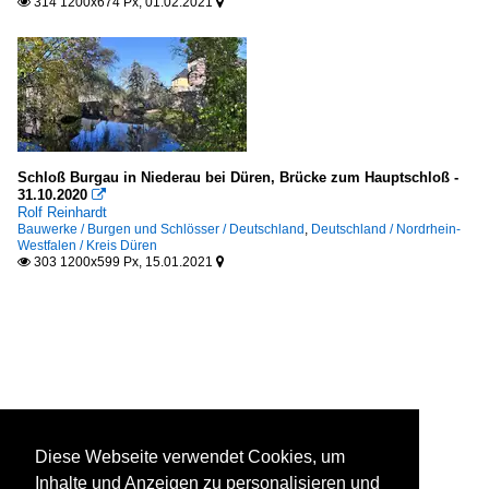
314 1200x674 Px, 01.02.2021


Schloß Burgau in Niederau bei Düren, Brücke zum Hauptschloß -
31.10.2020

Rolf Reinhardt
Bauwerke / Burgen und Schlösser / Deutschland
,
Deutschland / Nordrhein-
Westfalen / Kreis Düren
303 1200x599 Px, 15.01.2021


Diese Webseite verwendet Cookies, um
Inhalte und Anzeigen zu personalisieren und