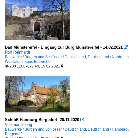
Bad Münstereifel - Eingang zur Burg Münstereifel - 14.02.2021

Rolf Reinhardt
Bauwerke / Burgen und Schlösser / Deutschland
,
Deutschland / Nordrhein-
Westfalen / Kreis Euskirchen
233 1200x827 Px, 19.02.2021


Schloß Hamburg-Bergedorf; 20.11.2020

Volkmar Döring
Bauwerke / Burgen und Schlösser / Deutschland
,
Deutschland / Hamburg /
Bergedorf