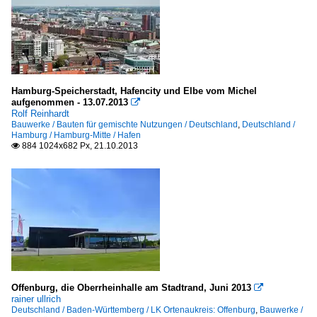
Hamburg-Speicherstadt, Hafencity und Elbe vom Michel
aufgenommen - 13.07.2013

Rolf Reinhardt
Bauwerke / Bauten für gemischte Nutzungen / Deutschland
,
Deutschland /
Hamburg / Hamburg-Mitte / Hafen
884 1024x682 Px, 21.10.2013

Offenburg, die Oberrheinhalle am Stadtrand, Juni 2013

rainer ullrich
Deutschland / Baden-Württemberg / LK Ortenaukreis: Offenburg
,
Bauwerke /