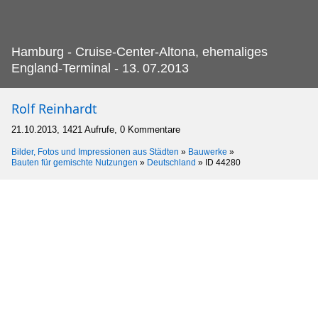
Hamburg - Cruise-Center-Altona, ehemaliges
England-Terminal - 13.
07.2013
Rolf Reinhardt
21.10.2013, 1421 Aufrufe, 0 Kommentare
Bilder, Fotos und Impressionen aus Städten
»
Bauwerke
»
Bauten für gemischte Nutzungen
»
Deutschland
»
ID 44280