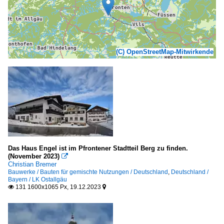
(C) OpenStreetMap-Mitwirkende
Das Haus Engel ist im Pfrontener Stadtteil Berg zu finden.
(November 2023)

Christian Bremer
Bauwerke / Bauten für gemischte Nutzungen / Deutschland
,
Deutschland /
Bayern / LK Ostallgäu
131 1600x1065 Px, 19.12.2023

