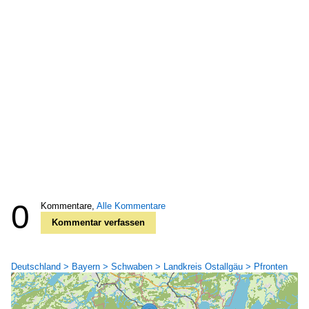
0
Kommentare,
Alle Kommentare
Kommentar verfassen
Deutschland > Bayern > Schwaben > Landkreis Ostallgäu > Pfronten