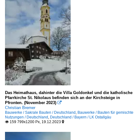
Das Heimathaus, dahinter die Villa Goldonkel und die katholische
Pfarrkirche St. Nikolaus befinden sich an der Kirchsteige in
Pfronten. (November 2023)

Christian Bremer
Bauwerke / Sakrale Bauten / Deutschland
,
Bauwerke / Bauten für gemischte
Nutzungen / Deutschland
,
Deutschland / Bayern / LK Ostallgäu
159 799x1200 Px, 19.12.2023

