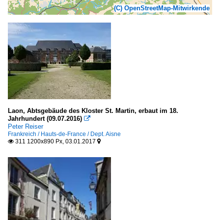
(C) OpenStreetMap-Mitwirkende
Laon, Abtsgebäude des Kloster St. Martin, erbaut im 18.
Jahrhundert (09.07.2016)

Peter Reiser
Frankreich / Hauts-de-France / Dept. Aisne
311 1200x890 Px, 03.01.2017

