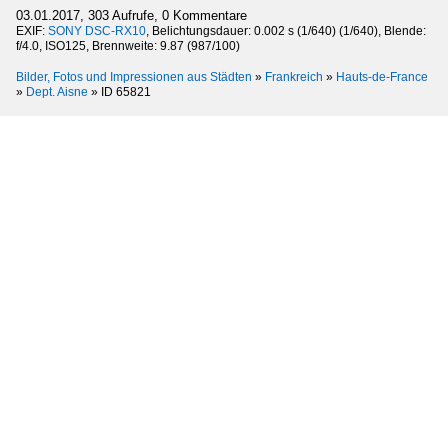
03.01.2017, 303 Aufrufe, 0 Kommentare
EXIF:
SONY DSC-RX10
, Belichtungsdauer: 0.002 s (1/640) (1/640), Blende:
f/4.0, ISO125, Brennweite: 9.87 (987/100)
Bilder, Fotos und Impressionen aus Städten
»
Frankreich
»
Hauts-de-France
»
Dept. Aisne
»
ID 65821