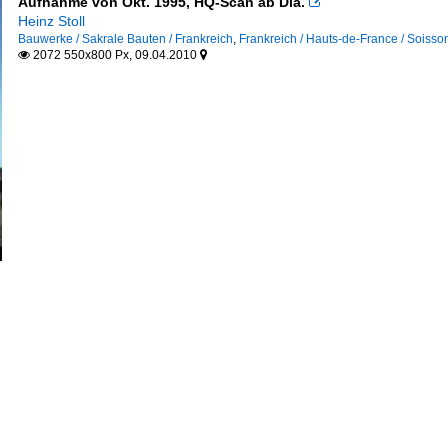
Aufnahme von Okt. 1995, HQ-Scan ab Dia.

Heinz Stoll
Bauwerke / Sakrale Bauten / Frankreich
,
Frankreich / Hauts-de-France / Soisso
2072 550x800 Px, 09.04.2010

