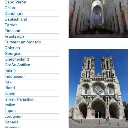
Cabo Verde
China
Dänemark
Deutschland
Färöer
Finnland
Frankreich
Fürstentum Monaco
Galerien
Georgien
Griechenland
Große Antillen
Indien
Indonesien
Irak
Irland
Island
Israel, Palästina
Italien
Japan
Jordanien
Kanada
Kroatien