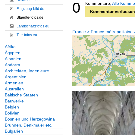
Schiffbilder.de
0
Kommentare,
Alle Komme
Flugzeug-bild.de
Kommentar verfassen
Staedte-fotos.de
Landschaftsfotos.eu
France > France métropolitaine
Tier-fotos.eu
Afrika
Ägypten
Albanien
Andorra
Architekten, Ingenieure
Argentinien
Armenien
Australien
Baltische Staaten
Bauwerke
Belgien
Bolivien
Bosnien und Herzegowina
Brunnen, Denkmäler etc.
Bulgarien