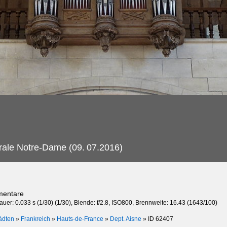
drale Notre-Dame (09.
07.2016)
mentare
auer: 0.033 s (1/30) (1/30), Blende: f/2.8, ISO800, Brennweite: 16.43 (1643/100)
ädten
»
Frankreich
»
Hauts-de-France
»
Dept. Aisne
»
ID 62407