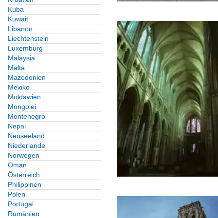
Kuba
Kuwait
Libanon
Liechtenstein
Luxemburg
Malaysia
Malta
Mazedonien
Mexiko
Moldawien
Mongolei
Montenegro
Nepal
Neuseeland
Niederlande
Norwegen
Oman
Österreich
Philippinen
Polen
Portugal
Rumänien