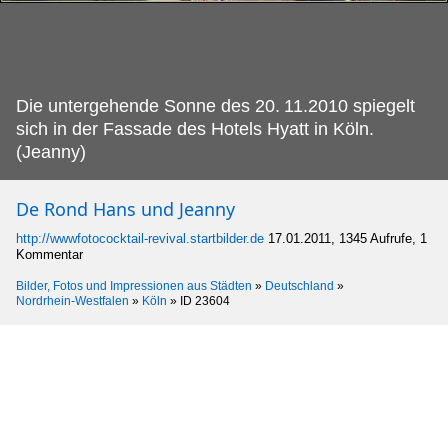
Die untergehende Sonne des 20.
11.2010 spiegelt
sich in der Fassade des Hotels Hyatt in Köln.
(Jeanny)
De Rond Hans und Jeanny
http://wwwfotococktail-revival.startbilder.de
17.01.2011, 1345 Aufrufe, 1
Kommentar
Bilder, Fotos und Impressionen aus Städten
»
Deutschland
»
Nordrhein-Westfalen
»
Köln
»
ID 23604