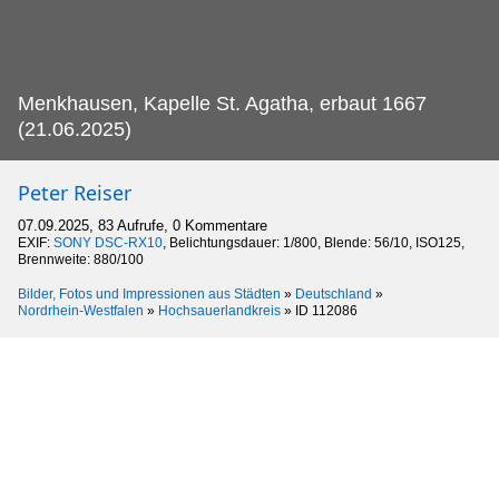
Menkhausen, Kapelle St.
Agatha, erbaut 1667
(21.06.2025)
Peter Reiser
07.09.2025, 83 Aufrufe, 0 Kommentare
EXIF:
SONY DSC-RX10
, Belichtungsdauer: 1/800, Blende: 56/10, ISO125,
Brennweite: 880/100
Bilder, Fotos und Impressionen aus Städten
»
Deutschland
»
Nordrhein-Westfalen
»
Hochsauerlandkreis
»
ID 112086