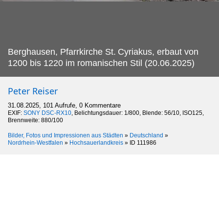
Berghausen, Pfarrkirche St.
Cyriakus, erbaut von
1200 bis 1220 im romanischen Stil (20.06.2025)
Peter Reiser
31.08.2025, 101 Aufrufe, 0 Kommentare
EXIF:
SONY DSC-RX10
, Belichtungsdauer: 1/800, Blende: 56/10, ISO125,
Brennweite: 880/100
Bilder, Fotos und Impressionen aus Städten
»
Deutschland
»
Nordrhein-Westfalen
»
Hochsauerlandkreis
»
ID 111986