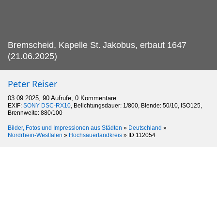
Bremscheid, Kapelle St.
Jakobus, erbaut 1647
(21.06.2025)
Peter Reiser
03.09.2025, 90 Aufrufe, 0 Kommentare
EXIF:
SONY DSC-RX10
, Belichtungsdauer: 1/800, Blende: 50/10, ISO125,
Brennweite: 880/100
Bilder, Fotos und Impressionen aus Städten
»
Deutschland
»
Nordrhein-Westfalen
»
Hochsauerlandkreis
»
ID 112054