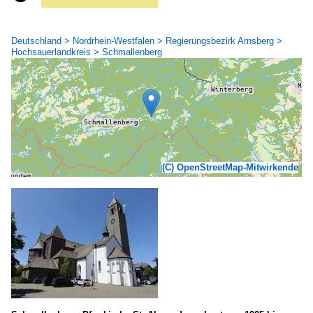
Deutschland > Nordrhein-Westfalen > Regierungsbezirk Arnsberg >
Hochsauerlandkreis > Schmallenberg
(C) OpenStreetMap-Mitwirkende