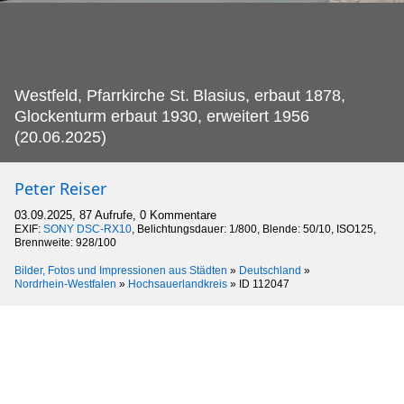
Westfeld, Pfarrkirche St.
Blasius, erbaut 1878,
Glockenturm erbaut 1930, erweitert 1956
(20.06.2025)
Peter Reiser
03.09.2025, 87 Aufrufe, 0 Kommentare
EXIF:
SONY DSC-RX10
, Belichtungsdauer: 1/800, Blende: 50/10, ISO125,
Brennweite: 928/100
Bilder, Fotos und Impressionen aus Städten
»
Deutschland
»
Nordrhein-Westfalen
»
Hochsauerlandkreis
»
ID 112047