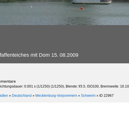
faffenteiches mit Dom 15.
08.2009
mmentare
chtungsdauer: 0.001 s (1/1250) (1/1250), Blende: f/3.5, ISO100, Brennweite: 16.1
ädten
»
Deutschland
»
Mecklenburg-Vorpommern
»
Schwerin
»
ID 22967