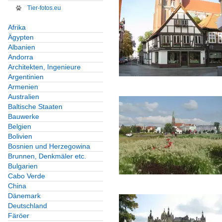
Tier-fotos.eu
Afrika
Ägypten
Albanien
Andorra
Architekten, Ingenieure
Argentinien
Armenien
Australien
Baltische Staaten
Bauwerke
Belgien
Bolivien
Bosnien und Herzegowina
Brunnen, Denkmäler etc.
Bulgarien
Cabo Verde
China
Dänemark
Deutschland
Färöer