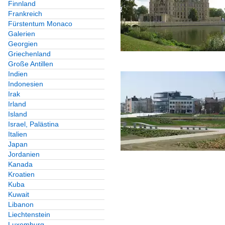
Finnland
Frankreich
Fürstentum Monaco
Galerien
Georgien
Griechenland
Große Antillen
Indien
Indonesien
Irak
Irland
Island
Israel, Palästina
Italien
Japan
Jordanien
Kanada
Kroatien
Kuba
Kuwait
Libanon
Liechtenstein
Luxemburg