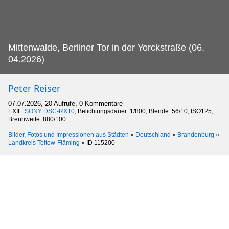
Mittenwalde, Berliner Tor in der Yorckstraße (06.
04.2026)
Peter Reiser
07.07.2026, 20 Aufrufe, 0 Kommentare
EXIF:
SONY DSC-RX10
, Belichtungsdauer: 1/800, Blende: 56/10, ISO125,
Brennweite: 880/100
Bilder, Fotos und Impressionen aus Städten
»
Deutschland
»
Brandenburg
»
Landkreis Teltow-Fläming
»
ID 115200