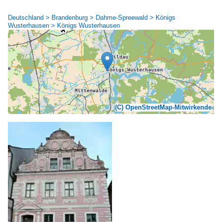
Deutschland > Brandenburg > Dahme-Spreewald > Königs
Wusterhausen > Königs Wusterhausen
(C) OpenStreetMap-Mitwirkende