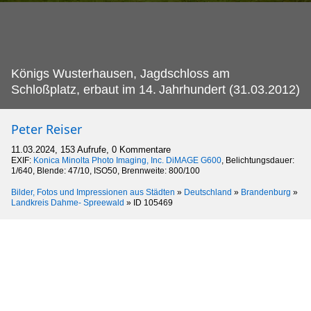
Königs Wusterhausen, Jagdschloss am
Schloßplatz, erbaut im 14.
Jahrhundert (31.03.2012)
Peter Reiser
11.03.2024, 153 Aufrufe, 0 Kommentare
EXIF:
Konica Minolta Photo Imaging, Inc. DiMAGE G600
, Belichtungsdauer:
1/640, Blende: 47/10, ISO50, Brennweite: 800/100
Bilder, Fotos und Impressionen aus Städten
»
Deutschland
»
Brandenburg
»
Landkreis Dahme- Spreewald
»
ID 105469