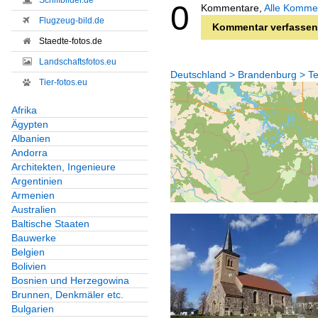
Schiffbilder.de
0
Kommentare,
Alle Komme
Flugzeug-bild.de
Kommentar verfassen
Staedte-fotos.de
Landschaftsfotos.eu
Deutschland > Brandenburg > Te
Tier-fotos.eu
Afrika
Ägypten
Albanien
Andorra
Architekten, Ingenieure
Argentinien
Armenien
Australien
Baltische Staaten
Bauwerke
Belgien
Bolivien
Bosnien und Herzegowina
Brunnen, Denkmäler etc.
Bulgarien