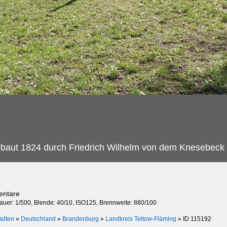
rbaut 1824 durch Friedrich Wilhelm von dem Knesebeck 
entare
dauer: 1/500, Blende: 40/10, ISO125, Brennweite: 880/100
ädten
»
Deutschland
»
Brandenburg
»
Landkreis Teltow-Fläming
»
ID 115192