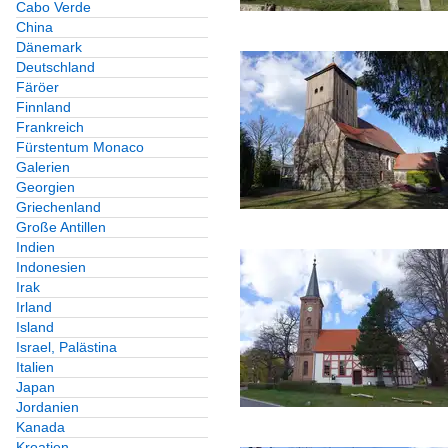
Cabo Verde
China
Dänemark
Deutschland
Färöer
Finnland
Frankreich
Fürstentum Monaco
Galerien
Georgien
Griechenland
Große Antillen
Indien
Indonesien
Irak
Irland
Island
Israel, Palästina
Italien
Japan
Jordanien
Kanada
Kroatien