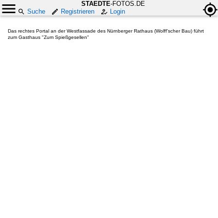
STAEDTE
-FOTOS.DE
Suche
Registrieren
Login
Das rechtes Portal an der Westfassade des Nürnberger Rathaus (Wolff’scher Bau) führt
zum Gasthaus "Zum Spießgesellen"