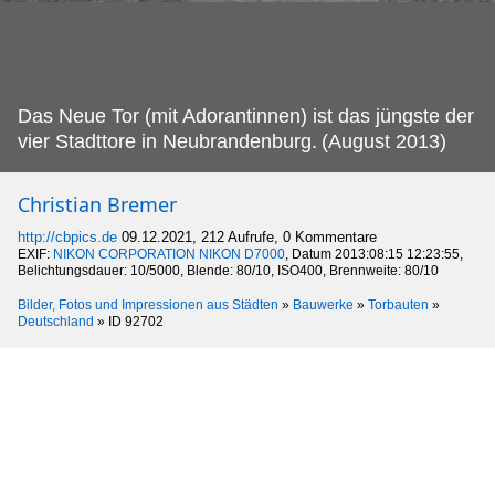
Das Neue Tor (mit Adorantinnen) ist das jüngste der
vier Stadttore in Neubrandenburg.
(August 2013)
Christian Bremer
http://cbpics.de
09.12.2021, 212 Aufrufe, 0 Kommentare
EXIF:
NIKON CORPORATION NIKON D7000
, Datum 2013:08:15 12:23:55,
Belichtungsdauer: 10/5000, Blende: 80/10, ISO400, Brennweite: 80/10
Bilder, Fotos und Impressionen aus Städten
»
Bauwerke
»
Torbauten
»
Deutschland
»
ID 92702