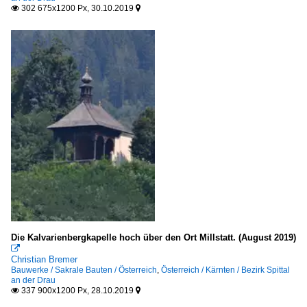
302 675x1200 Px, 30.10.2019


Die Kalvarienbergkapelle hoch über den Ort Millstatt. (August 2019)

Christian Bremer
Bauwerke / Sakrale Bauten / Österreich
,
Österreich / Kärnten / Bezirk Spittal
an der Drau
337 900x1200 Px, 28.10.2019

