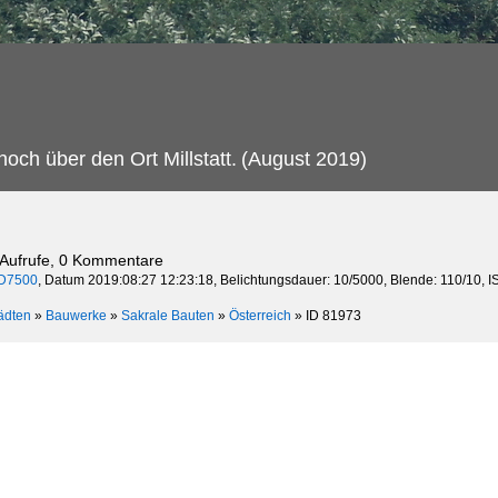
och über den Ort Millstatt.
(August 2019)
 Aufrufe, 0 Kommentare
D7500
, Datum 2019:08:27 12:23:18, Belichtungsdauer: 10/5000, Blende: 110/10, 
ädten
»
Bauwerke
»
Sakrale Bauten
»
Österreich
»
ID 81973