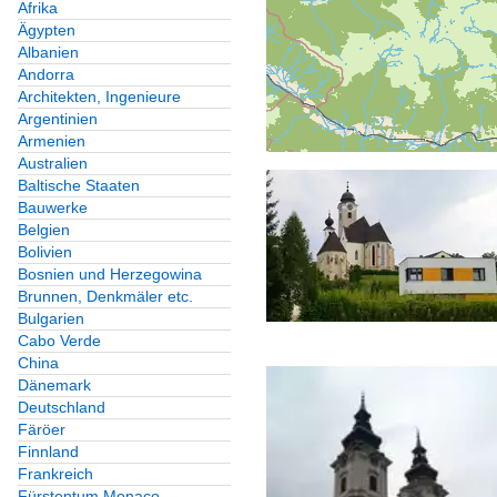
Afrika
Ägypten
Albanien
Andorra
Architekten, Ingenieure
Argentinien
Armenien
Australien
Baltische Staaten
Bauwerke
Belgien
Bolivien
Bosnien und Herzegowina
Brunnen, Denkmäler etc.
Bulgarien
Cabo Verde
China
Dänemark
Deutschland
Färöer
Finnland
Frankreich
Fürstentum Monaco