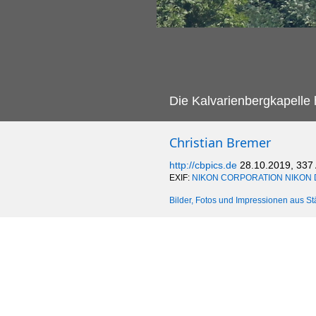
Die Kalvarienbergkapelle h
Christian Bremer
http://cbpics.de
28.10.2019, 337
EXIF:
NIKON CORPORATION NIKON 
Bilder, Fotos und Impressionen aus St