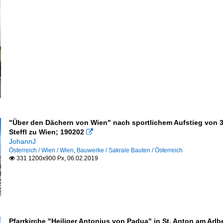
"Über den Dächern von Wien" nach sportlichem Aufstieg von 
Steffl zu Wien; 190202

JohannJ
Österreich / Wien / Wien
,
Bauwerke / Sakrale Bauten / Österreich
331 1200x900 Px, 06.02.2019

Pfarrkirche "Heiliger Antonius von Padua" in St. Anton am Arlbe