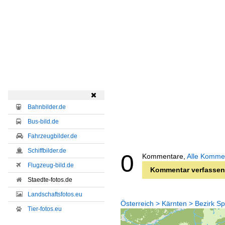

Bahnbilder.de
Bus-bild.de
Fahrzeugbilder.de
Schiffbilder.de
0
Kommentare,
Alle Komme
Flugzeug-bild.de
Kommentar verfassen
Staedte-fotos.de
Landschaftsfotos.eu
Österreich > Kärnten > Bezirk Spi
Tier-fotos.eu