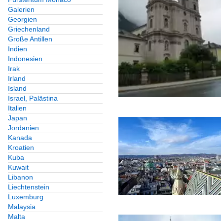
Galerien
Georgien
Griechenland
Große Antillen
Indien
Indonesien
Irak
Irland
Island
Israel, Palästina
Italien
Japan
Jordanien
Kanada
Kroatien
Kuba
Kuwait
Libanon
Liechtenstein
Luxemburg
Malaysia
Malta