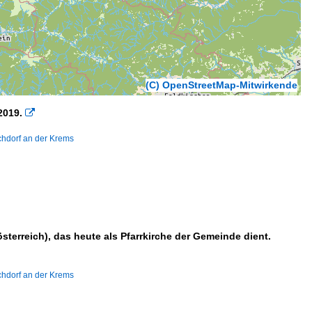
(C) OpenStreetMap-Mitwirkende
2019.

rchdorf an der Krems
österreich), das heute als Pfarrkirche der Gemeinde dient.
rchdorf an der Krems