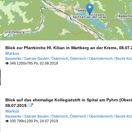
Blick zur Pfarrkirche Hl. Kilian in Wartberg an der Krems, 08.07.
Markus
Bauwerke / Sakrale Bauten / Österreich
,
Österreich / Oberösterreich / Bezirk Ki
346 1200x785 Px, 02.08.2019

Blick auf das ehemalige Kollegiatstift in Spital am Pyhrn (Ober
08.07.2019.

Markus
Bauwerke / Sakrale Bauten / Österreich
,
Österreich / Oberösterreich / Bezirk Ki
335 799x1200 Px, 24.07.2019
