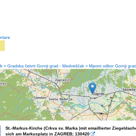
ntare
 > Gradska četvrt Gornji grad - Medveščak > Mjesni odbor Gornji gra
St.-Markus-Kirche (Crkva sv. Marka )mit emaillierter Ziegeld
sich am Markusplatz in ZAGREB; 130420
