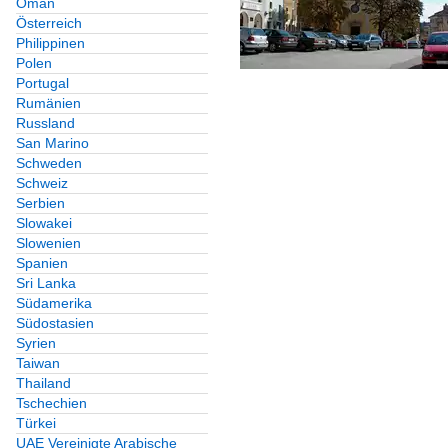
Oman
Österreich
Philippinen
Polen
Portugal
Rumänien
Russland
San Marino
Schweden
Schweiz
Serbien
Slowakei
Slowenien
Spanien
Sri Lanka
Südamerika
Südostasien
Syrien
Taiwan
Thailand
Tschechien
Türkei
UAE Vereinigte Arabische