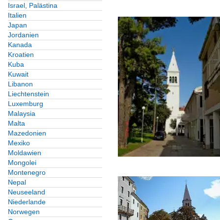
Israel, Palästina
Italien
Japan
Jordanien
Kanada
Kroatien
Kuba
Kuwait
Libanon
Liechtenstein
Luxemburg
Malaysia
Malta
Mazedonien
Mexiko
Moldawien
Mongolei
Montenegro
Nepal
Neuseeland
Niederlande
Norwegen