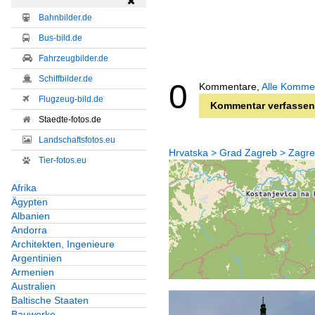

Bahnbilder.de
Bus-bild.de
Fahrzeugbilder.de
Schiffbilder.de
0
Kommentare,
Alle Komme
Flugzeug-bild.de
Kommentar verfassen
Staedte-fotos.de
Landschaftsfotos.eu
Hrvatska > Grad Zagreb > Zagreb
Tier-fotos.eu
Afrika
Ägypten
Albanien
Andorra
Architekten, Ingenieure
Argentinien
Armenien
Australien
Baltische Staaten
Bauwerke