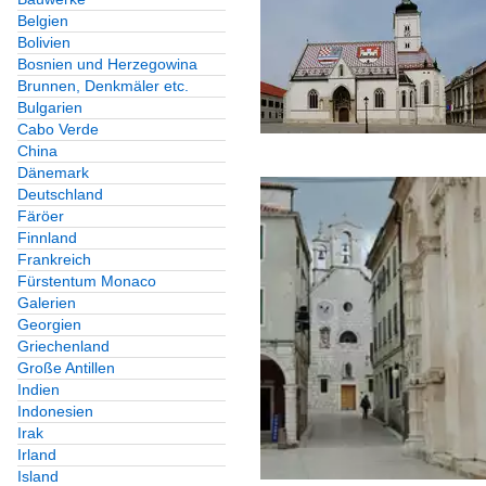
Belgien
Bolivien
Bosnien und Herzegowina
Brunnen, Denkmäler etc.
Bulgarien
Cabo Verde
China
Dänemark
Deutschland
Färöer
Finnland
Frankreich
Fürstentum Monaco
Galerien
Georgien
Griechenland
Große Antillen
Indien
Indonesien
Irak
Irland
Island