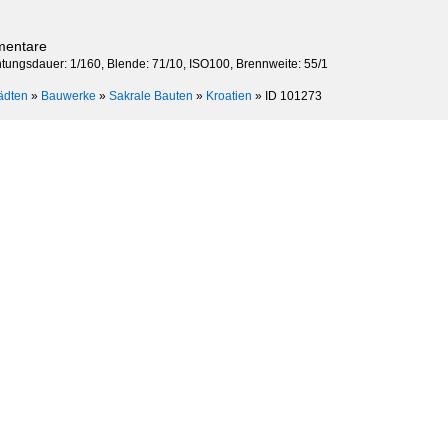
mentare
chtungsdauer: 1/160, Blende: 71/10, ISO100, Brennweite: 55/1
ädten
»
Bauwerke
»
Sakrale Bauten
»
Kroatien
»
ID 101273