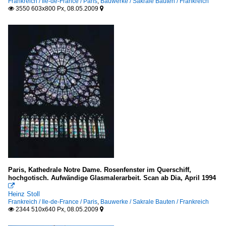
Frankreich / Ile-de-France / Paris
,
Bauwerke / Sakrale Bauten / Frankreich
3550 603x800 Px, 08.05.2009


Paris, Kathedrale Notre Dame. Rosenfenster im Querschiff,
hochgotisch. Aufwändige Glasmalerarbeit. Scan ab Dia, April 1994

Heinz Stoll
Frankreich / Ile-de-France / Paris
,
Bauwerke / Sakrale Bauten / Frankreich
2344 510x640 Px, 08.05.2009

