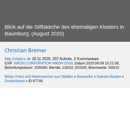
Blick auf die Stiftskirche des ehemaligen Klosters in
Baumburg.
(August 2020)
Christian Bremer
http://cbpics.de
16.11.2020, 207 Aufrufe, 0 Kommentare
EXIF:
NIKON CORPORATION NIKON D500
, Datum 2020:08:09 10:21:08,
Belichtungsdauer: 10/5000, Blende: 130/10, ISO200, Brennweite: 500/10
Bilder, Fotos und Impressionen aus Städten
»
Bauwerke
»
Sakrale Bauten
»
Deutschland
»
ID 87746