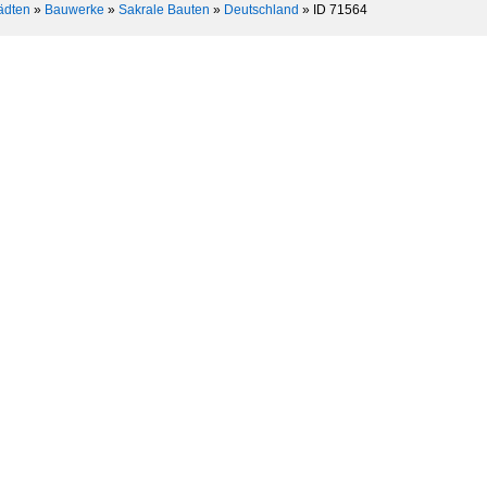
ädten
»
Bauwerke
»
Sakrale Bauten
»
Deutschland
»
ID 71564