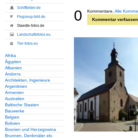
Schiffbilder.de
0
Kommentare,
Alle Komme
Flugzeug-bild.de
Kommentar verfassen
Staedte-fotos.de
Landschaftsfotos.eu
Tier-fotos.eu
Afrika
Ägypten
Albanien
Andorra
Architekten, Ingenieure
Argentinien
Armenien
Australien
Baltische Staaten
Bauwerke
Belgien
Bolivien
Bosnien und Herzegowina
Brunnen, Denkmäler etc.