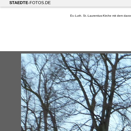
STAEDTE
-FOTOS.DE
Ev.-Luth. St.-Laurentius-Kirche mit dem dav