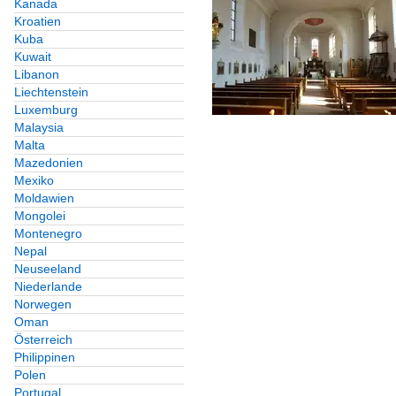
Kanada
Kroatien
Kuba
Kuwait
Libanon
Liechtenstein
Luxemburg
Malaysia
Malta
Mazedonien
Mexiko
Moldawien
Mongolei
Montenegro
Nepal
Neuseeland
Niederlande
Norwegen
Oman
Österreich
Philippinen
Polen
Portugal