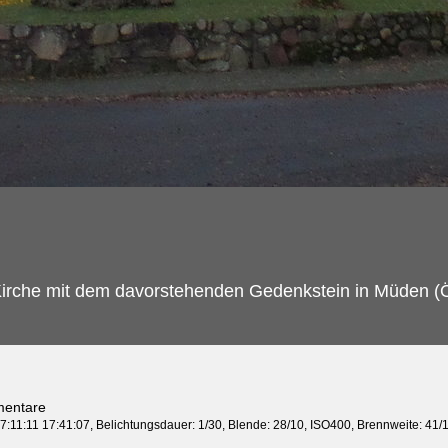
-Kirche mit dem davorstehenden Gedenkstein in Müden (
mentare
7:11:11 17:41:07, Belichtungsdauer: 1/30, Blende: 28/10, ISO400, Brennweite: 41/