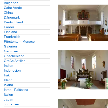
Bulgarien
Cabo Verde
China
Dänemark
Deutschland
Färöer
Finnland
Frankreich
Fürstentum Monaco
Galerien
Georgien
Griechenland
Große Antillen
Indien
Indonesien
Irak
Irland
Island
Israel, Palästina
Italien
Japan
Jordanien