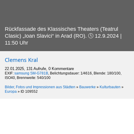
Rückfassade des Klassisches Theaters (Teatrul
Clasic) „Ioan Slavici“ in Arad (RO).
🕓 12.9.2024 |
11:50 Uhr
Clemens Kral
22.01.2025, 131 Aufrufe, 0 Kommentare
EXIF:
samsung SM-G781B
, Belichtungsdauer: 1/4616, Blende: 180/100,
ISO40, Brennweite: 540/100
Bilder, Fotos und Impressionen aus Städten
»
Bauwerke
»
Kulturbauten
»
Europa
»
ID 109552