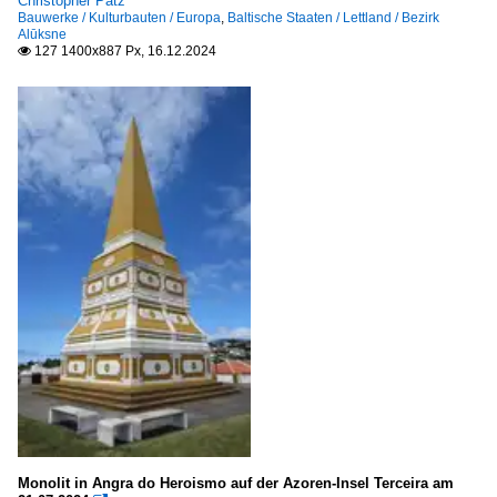
Christopher Pätz
Bauwerke / Kulturbauten / Europa
,
Baltische Staaten / Lettland / Bezirk
Alūksne
127 1400x887 Px, 16.12.2024

Monolit in Angra do Heroismo auf der Azoren-Insel Terceira am