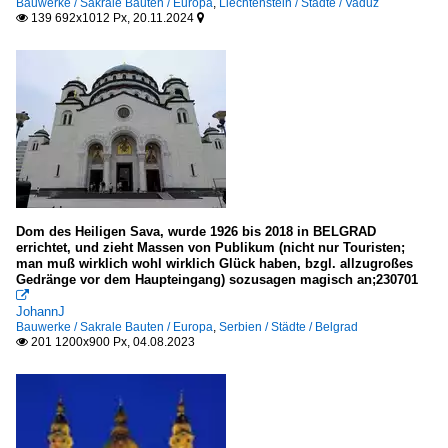
Bauwerke / Sakrale Bauten / Europa
,
Liechtenstein / Städte / Vaduz
139 692x1012 Px, 20.11.2024


Dom des Heiligen Sava, wurde 1926 bis 2018 in BELGRAD
errichtet, und zieht Massen von Publikum (nicht nur Touristen;
man muß wirklich wohl wirklich Glück haben, bzgl. allzugroßes
Gedränge vor dem Haupteingang) sozusagen magisch an;230701

JohannJ
Bauwerke / Sakrale Bauten / Europa
,
Serbien / Städte / Belgrad
201 1200x900 Px, 04.08.2023
