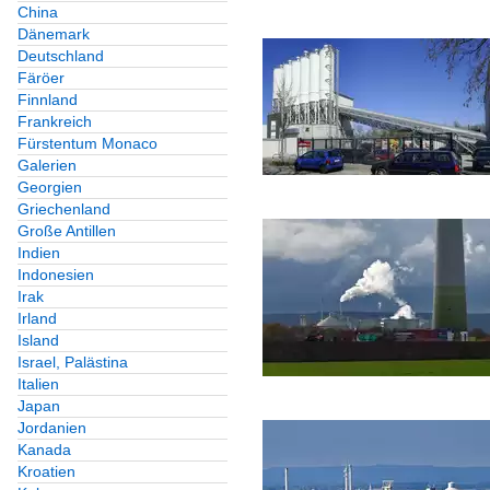
China
Dänemark
Deutschland
Färöer
Finnland
Frankreich
Fürstentum Monaco
Galerien
Georgien
Griechenland
Große Antillen
Indien
Indonesien
Irak
Irland
Island
Israel, Palästina
Italien
Japan
Jordanien
Kanada
Kroatien