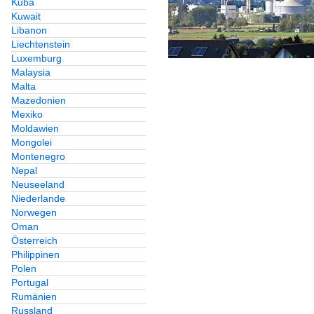
Kuba
Kuwait
Libanon
Liechtenstein
Luxemburg
Malaysia
Malta
Mazedonien
Mexiko
Moldawien
Mongolei
Montenegro
Nepal
Neuseeland
Niederlande
Norwegen
Oman
Österreich
Philippinen
Polen
Portugal
Rumänien
Russland