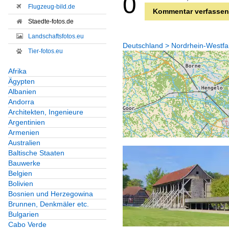
0
Flugzeug-bild.de
Kommentar verfassen
Staedte-fotos.de
Landschaftsfotos.eu
Deutschland > Nordrhein-Westfal
Tier-fotos.eu
Afrika
Ägypten
Albanien
Andorra
Architekten, Ingenieure
Argentinien
Armenien
Australien
Baltische Staaten
Bauwerke
Belgien
Bolivien
Bosnien und Herzegowina
Brunnen, Denkmäler etc.
Bulgarien
Cabo Verde