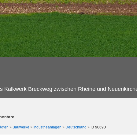
das Kalkwerk Breckweg zwischen Rheine und Neuenkirch
mentare
ädten
»
Bauwerke
»
Industrieanlagen
»
Deutschland
»
ID 90690