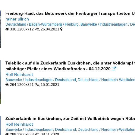
Freiburg-Haid, das Betonwerk der Freiburger Transportbeton 
rainer ullrich
Deutschland / Baden-Württemberg / Freiburg
,
Bauwerke / Industrieanlagen / D
336 1200x712 Px, 26.04.2021


Teleblick auf die Zuckerfabrik Euskirchen, die unter Volldamp
mächtiger Pfeiler eines Windkraftrades - 04.12.2020

Rolf Reinhardt
Bauwerke / Industrieanlagen / Deutschland
,
Deutschland / Nordrhein-Westfalen
264 1200x821 Px, 15.01.2021

Zuckerfabrik in Euskirchen, zur Zeit mit Vollbetrieb wegen Rüb
Rolf Reinhardt
Bauwerke / Industrieanlagen / Deutschland
,
Deutschland / Nordrhein-Westfalen
288 1200x838 Px, 08.11.2020
