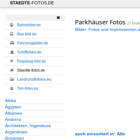
STAEDTE
-FOTOS.DE

Parkhäuser Fotos
23 Bilde
Bahnbilder.de
Bilder, Fotos und Impressionen 
Bus-bild.de
Fahrzeugbilder.de
Schiffbilder.de
Flugzeug-bild.de
Staedte-fotos.de
Landschaftsfotos.eu
Tier-fotos.eu
Afrika
Ägypten
Albanien
Andorra
Architekten, Ingenieure
Argentinien
auch einsortiert in: Alle
Armenien