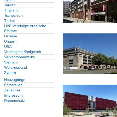
Taiwan
Thailand
Tschechien
Türkei
UAE Vereinigte Arabische
Emirate
Ukraine
Ungarn
USA
Vereinigtes Königreich
Verkehrsbauwerke
Vietnam
Weißrussland
Zypern
Neuzugänge
Fotostellen
Zeitachse
Impressum
Datenschutz