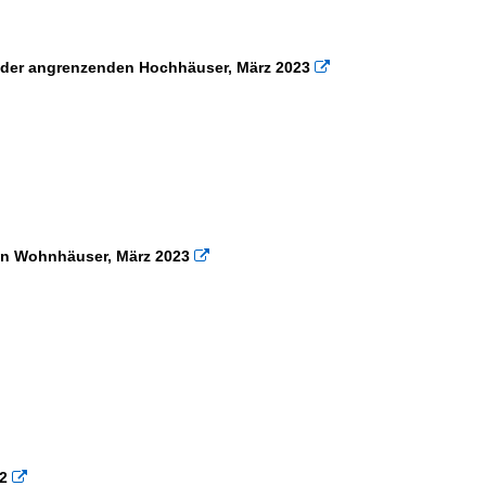
×
×
r der angrenzenden Hochhäuser, März 2023

den Wohnhäuser, März 2023

22
