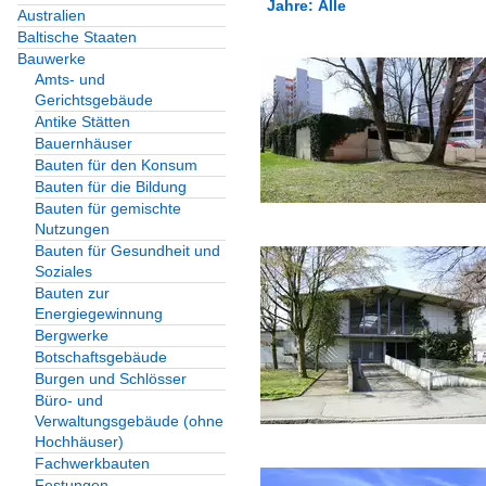
Jahre: Alle
Australien
Baltische Staaten
Alle Kategorien
Bauwerke
Alle Jahre
Amts- und
Bauwerke
Gerichtsgebäude
2010
Antike Stätten
Bauten zur Energiege
Bauernhäuser
2013
Bauten für den Konsum
Solaranlagen
Bauten für die Bildung
2014
Bauten für gemischte
2015
Nutzungen
Deutschland
Bauten für Gesundheit und
2016
Soziales
Baden-Württemberg
Bauten zur
2017
Energiegewinnung
2019
Freiburg
Bergwerke
Botschaftsgebäude
LK Emmendingen
Burgen und Schlösser
2020
Büro- und
Schleswig-Holstein
Verwaltungsgebäude (ohne
2021
Hochhäuser)
2022
Kreis Stormarn
Fachwerkbauten
Festungen