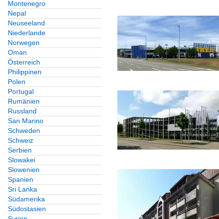
Montenegro
Nepal
Neuseeland
Niederlande
Norwegen
Oman
Österreich
Philippinen
Polen
Portugal
Rumänien
Russland
San Marino
Schweden
Schweiz
Serbien
Slowakei
Slowenien
Spanien
Sri Lanka
Südamerika
Südostasien
Syrien