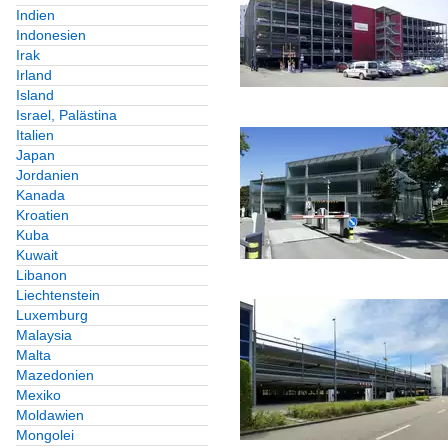
Indien
Indonesien
Irak
Irland
Island
Israel, Palästina
Italien
Japan
Jordanien
Kanada
Kroatien
Kuba
Kuwait
Libanon
Liechtenstein
Luxemburg
Malaysia
Malta
Mazedonien
Mexiko
Moldawien
Mongolei