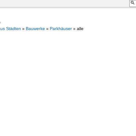
r
aus Städten
»
Bauwerke
»
Parkhäuser
»
alle