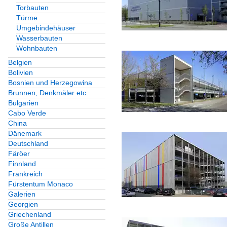
Torbauten
Türme
Brücken
Umgebindehäuser
Wasserbauten
Deutschland
Wohnbauten
Belgien
Bolivien
Bosnien und Herzegowina
Brunnen, Denkmäler etc.
Bulgarien
Cabo Verde
China
Dänemark
Deutschland
Färöer
Finnland
Frankreich
Fürstentum Monaco
Galerien
Georgien
Griechenland
Große Antillen