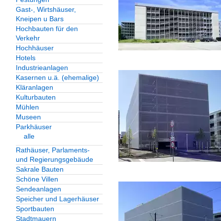
2023
Gast-, Wirtshäuser,
Frankreich
Kneipen u Bars
Hochbauten für den
Grand Est
Verkehr
Hochhäuser
Straßburg (Strasbo
Hotels
Industrieanlagen
Kasernen u.ä. (ehemalige)
Galerien
Kläranlagen
Kulturbauten
Tristesse der Stadt
Mühlen
Museen
Deutschland
Parkhäuser
alle
Schweiz
Rathäuser, Parlaments-
und Regierungsgebäude
Sakrale Bauten
Kanton Aargau
Schöne Villen
Sendeanlagen
Rheinfelden
Speicher und Lagerhäuser
Sportbauten
Verkehrsbauwerke
Stadtmauern