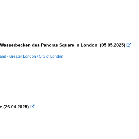
m Wasserbecken des Pancras Square in London. (05.05.2025)

land - Greater London / City of London
e (26.04.2025)
