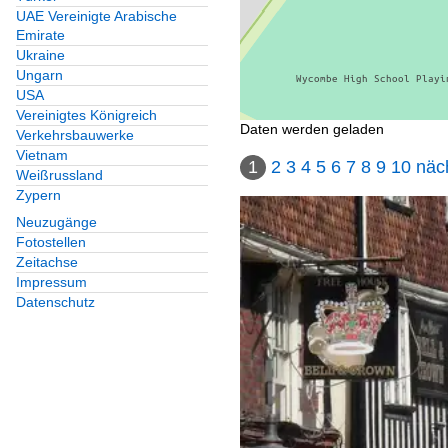
UAE Vereinigte Arabische
Emirate
Ukraine
Ungarn
USA
Vereinigtes Königreich
Daten werden geladen
Verkehrsbauwerke
Vietnam
1
2
3
4
5
6
7
8
9
10
näc
Weißrussland
Zypern
Neuzugänge
Fotostellen
Zeitachse
Impressum
Datenschutz