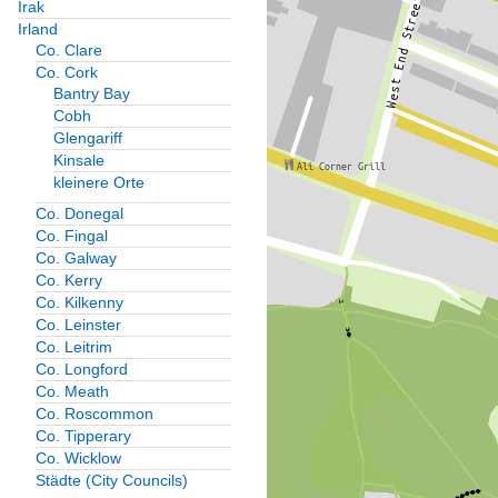
Irak
Irland
Co. Clare
Co. Cork
Bantry Bay
Cobh
Glengariff
Kinsale
kleinere Orte
Co. Donegal
Co. Fingal
Co. Galway
Co. Kerry
Co. Kilkenny
Co. Leinster
Co. Leitrim
Co. Longford
Co. Meath
Co. Roscommon
Co. Tipperary
Co. Wicklow
Städte (City Councils)