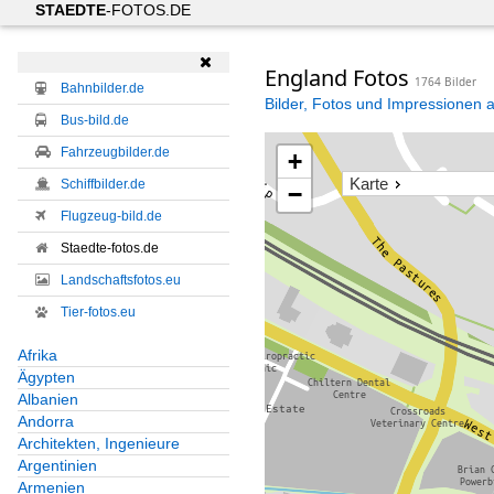
STAEDTE
-FOTOS.DE

England Fotos
1764 Bilder
Bahnbilder.de
Bilder, Fotos und Impressionen 
Bus-bild.de
Fahrzeugbilder.de
+
Karte
Schiffbilder.de
−
Flugzeug-bild.de
Staedte-fotos.de
Landschaftsfotos.eu
Tier-fotos.eu
Afrika
Ägypten
Albanien
Andorra
Architekten, Ingenieure
Argentinien
Armenien