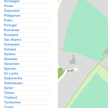
Norwegen
Oman
Österreich
Philippinen
Polen
Portugal
Rumänien
Russland
San Marino
Schweden
Schweiz
Serbien
Slowakei
Slowenien
Spanien
Sri Lanka
Südamerika
Südostasien
Syrien
Taiwan
Thailand
Tschechien
Türkei