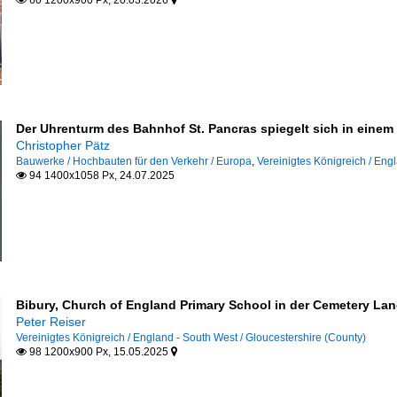
60 1200x900 Px, 20.03.2026


Der Uhrenturm des Bahnhof St. Pancras spiegelt sich in eine
Christopher Pätz
Bauwerke / Hochbauten für den Verkehr / Europa
,
Vereinigtes Königreich / Eng
94 1400x1058 Px, 24.07.2025

Bibury, Church of England Primary School in der Cemetery Lan
Peter Reiser
Vereinigtes Königreich / England - South West / Gloucestershire (County)
98 1200x900 Px, 15.05.2025

