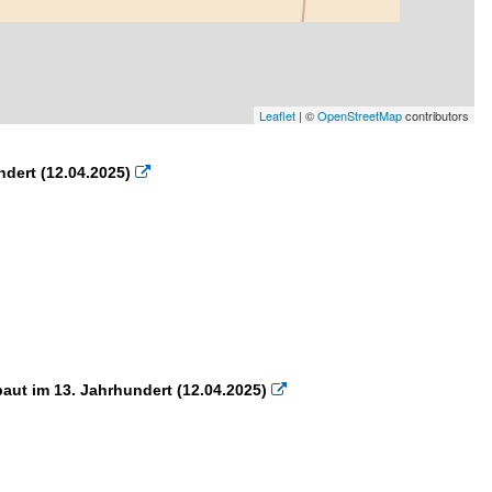
Leaflet
| ©
OpenStreetMap
contributors
ndert (12.04.2025)

baut im 13. Jahrhundert (12.04.2025)
