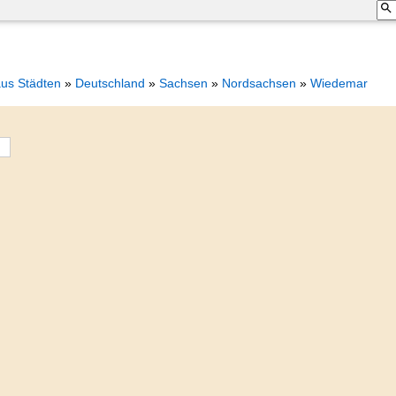
aus Städten
»
Deutschland
»
Sachsen
»
Nordsachsen
»
Wiedemar