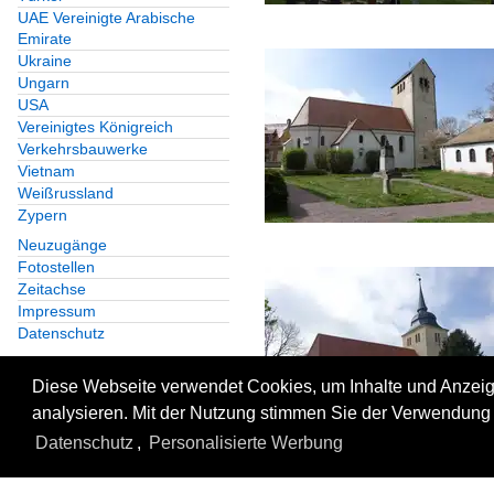
UAE Vereinigte Arabische
Emirate
Ukraine
Ungarn
USA
Vereinigtes Königreich
Verkehrsbauwerke
Vietnam
Weißrussland
Zypern
Neuzugänge
Fotostellen
Zeitachse
Impressum
Datenschutz
Diese Webseite verwendet Cookies, um Inhalte und Anzeige
analysieren. Mit der Nutzung stimmen Sie der Verwendung 
Datenschutz
,
Personalisierte Werbung