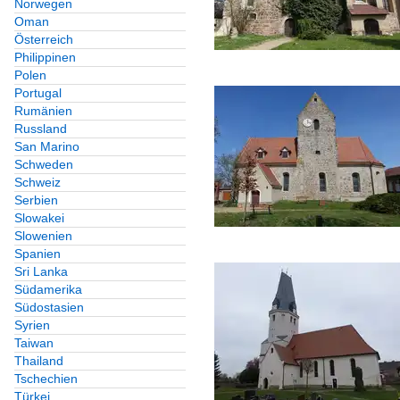
Norwegen
Oman
Österreich
Philippinen
Polen
Portugal
Rumänien
Russland
San Marino
Schweden
Schweiz
Serbien
Slowakei
Slowenien
Spanien
Sri Lanka
Südamerika
Südostasien
Syrien
Taiwan
Thailand
Tschechien
Türkei