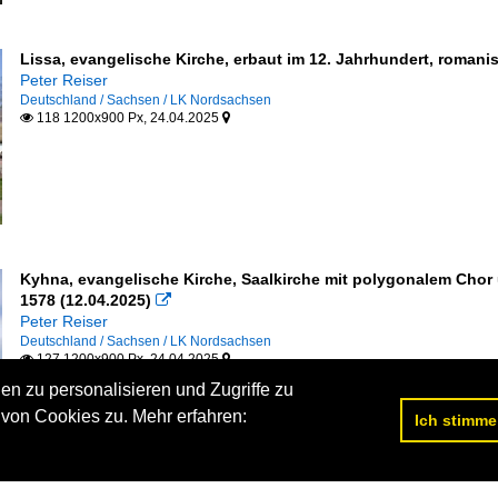
Lissa, evangelische Kirche, erbaut im 12. Jahrhundert, romani
Peter Reiser
Deutschland / Sachsen / LK Nordsachsen
118 1200x900 Px, 24.04.2025


Kyhna, evangelische Kirche, Saalkirche mit polygonalem Chor
1578 (12.04.2025)

Peter Reiser
Deutschland / Sachsen / LK Nordsachsen
127 1200x900 Px, 24.04.2025


n zu personalisieren und Zugriffe zu
von Cookies zu. Mehr erfahren:
Ich stimme