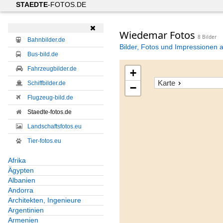
STAEDTE
-FOTOS.DE

Wiedemar Fotos
8 Bilder
Bahnbilder.de
Bilder, Fotos und Impressionen 
Bus-bild.de
Fahrzeugbilder.de
+
Karte
Schiffbilder.de
−
Flugzeug-bild.de
Staedte-fotos.de
Landschaftsfotos.eu
Tier-fotos.eu
Afrika
Ägypten
Albanien
Andorra
Architekten, Ingenieure
Argentinien
Armenien