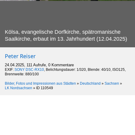
Kölsa, evangelische Dorfkirche, spätromanische
Saalkirche, erbaut im 13.
Jahrhundert (12.04.2025)
Peter Reiser
24.04.2025, 111 Aufrufe, 0 Kommentare
EXIF:
SONY DSC-RX10
, Belichtungsdauer: 1/320, Blende: 40/10, ISO125,
Brennweite: 880/100
Bilder, Fotos und Impressionen aus Städten
»
Deutschland
»
Sachsen
»
LK Nordsachsen
»
ID 110549