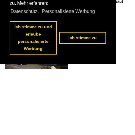
Kommlingen, Filialkirche St. Donatus und St. Katharina, erbaut
zu. Mehr erfahren:
1862 (05.11.2025)

Peter Reiser
Datenschutz
,
Personalisierte Werbung
Deutschland / Rheinland-Pfalz / Landkreis Trier-Saarburg
59 1200x900 Px, 01.03.2026


Ich stimme zu und
erlaube
Ich stimme zu
personalisierte
Werbung
Kloster Karthaus, ehemaliges Kartäuserkloster, gegründet 1331,
heutiges Kloster erbaut von 1680 bis 1730 nach Plänen des
Mainzer Baumeisters Vitus Schneider, Wiederaufbau von 1885 bis
1887 (05.11.2025)

Peter Reiser
Deutschland / Rheinland-Pfalz / Landkreis Trier-Saarburg
48 1200x900 Px, 01.03.2026

