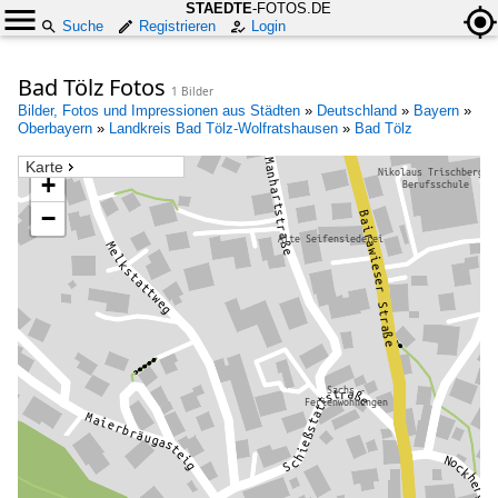
STAEDTE
-FOTOS.DE
Suche
Registrieren
Login
Bad Tölz Fotos
1 Bilder
Bilder, Fotos und Impressionen aus Städten
»
Deutschland
»
Bayern
»
Oberbayern
»
Landkreis Bad Tölz-Wolfratshausen
»
Bad Tölz
Karte
+
−