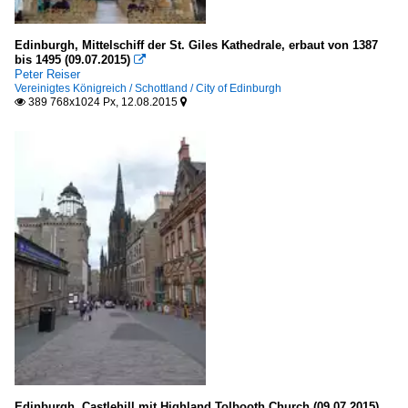
Edinburgh, Mittelschiff der St. Giles Kathedrale, erbaut von 1387
bis 1495 (09.07.2015)

Peter Reiser
Vereinigtes Königreich / Schottland / City of Edinburgh
389 768x1024 Px, 12.08.2015


Edinburgh, Castlehill mit Highland Tolbooth Church (09.07.2015)