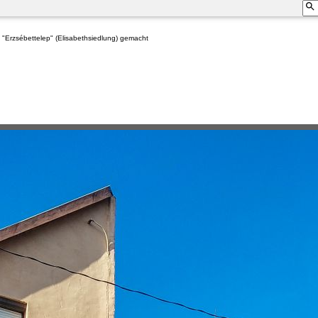
il "Erzsébettelep" (Elisabethsiedlung) gemacht