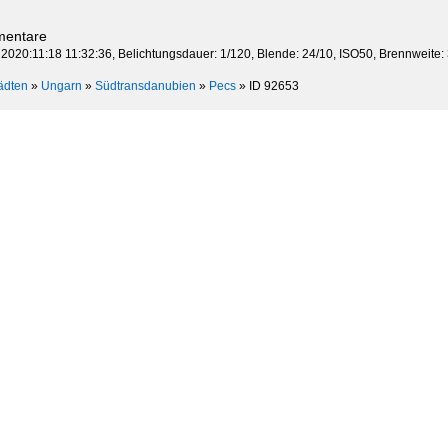
mentare
 2020:11:18 11:32:36, Belichtungsdauer: 1/120, Blende: 24/10, ISO50, Brennweite:
ädten
»
Ungarn
»
Südtransdanubien
»
Pecs
»
ID 92653