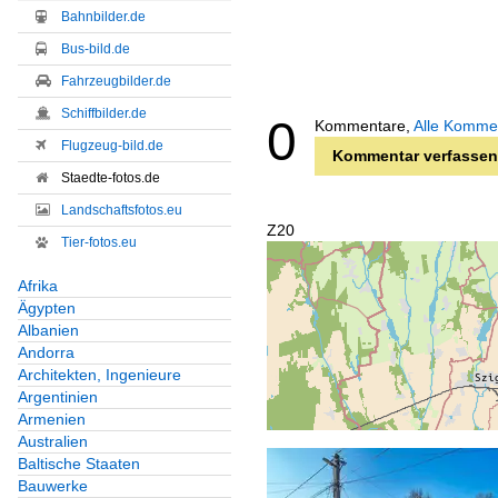
Bahnbilder.de
Bus-bild.de
Fahrzeugbilder.de
Schiffbilder.de
0
Kommentare,
Alle Komme
Flugzeug-bild.de
Kommentar verfassen
Staedte-fotos.de
Landschaftsfotos.eu
Z20
Tier-fotos.eu
Afrika
Ägypten
Albanien
Andorra
Architekten, Ingenieure
Argentinien
Armenien
Australien
Baltische Staaten
Bauwerke