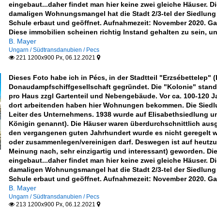
eingebaut...daher findet man hier keine zwei gleiche Häuser
damaligen Wohnungsmangel hat die Stadt 2/3-tel der Siedlung
Schule erbaut und geöffnet. Aufnahmezeit: November 2020. Ga
Diese immobilien scheinen richtig Instand gehalten zu sein, un
B. Mayer
Ungarn / Südtransdanubien / Pecs
221 1200x900 Px, 06.12.2021


Dieses Foto habe ich in Pécs, in der Stadtteil "Erzsébettelep"
Donaudampfschiffgesellschaft gegründet. Die "Kolonie" stand
pro Haus zzgl Gartenteil und Nebengebäude. Vor ca. 100-120 
dort arbeitenden haben hier Wohnungen bekommen. Die Siedl
Leiter des Unternehmens. 1938 wurde auf Elisabethsiedlung u
Königin genannt). Die Häuser waren überdurchschnittlich aus
den vergangenen guten Jahrhundert wurde es nicht geregelt
oder zusammenlegen/vereinigen darf. Deswegen ist auf heutzu
Meinung nach, sehr einzigartig und interessant) geworden. 
eingebaut...daher findet man hier keine zwei gleiche Häuser
damaligen Wohnungsmangel hat die Stadt 2/3-tel der Siedlung
Schule erbaut und geöffnet. Aufnahmezeit: November 2020. Ga
B. Mayer
Ungarn / Südtransdanubien / Pecs
213 1200x900 Px, 06.12.2021

