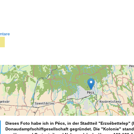
ntare
Dieses Foto habe ich in Pécs, in der Stadtteil "Erzsébettelep"
Donaudampfschiffgesellschaft gegründet. Die "Kolonie" stand