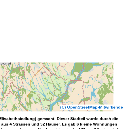
(C) OpenStreetMap-Mitwirkende
 (Elisabethsiedlung) gemacht. Dieser Stadteil wurde durch die
 aus 4 Strassen und 32 Häuser. Es gab 6 kleine Wohnungen