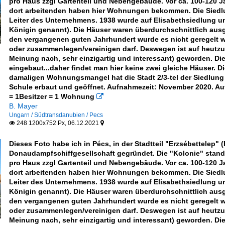
pro Haus zzgl Gartenteil und Nebengebäude. Vor ca. 100-120 
dort arbeitenden haben hier Wohnungen bekommen. Die Siedl
Leiter des Unternehmens. 1938 wurde auf Elisabethsiedlung u
Königin genannt). Die Häuser waren überdurchschnittlich aus
den vergangenen guten Jahrhundert wurde es nicht geregelt
oder zusammenlegen/vereinigen darf. Deswegen ist auf heutzu
Meinung nach, sehr einzigartig und interessant) geworden. 
eingebaut...daher findet man hier keine zwei gleiche Häuser
damaligen Wohnungsmangel hat die Stadt 2/3-tel der Siedlung
Schule erbaut und geöffnet. Aufnahmezeit: November 2020. Au
= 1Besitzer = 1 Wohnung

B. Mayer
Ungarn / Südtransdanubien / Pecs
248 1200x752 Px, 06.12.2021


Dieses Foto habe ich in Pécs, in der Stadtteil "Erzsébettelep"
Donaudampfschiffgesellschaft gegründet. Die "Kolonie" stand
pro Haus zzgl Gartenteil und Nebengebäude. Vor ca. 100-120 
dort arbeitenden haben hier Wohnungen bekommen. Die Siedl
Leiter des Unternehmens. 1938 wurde auf Elisabethsiedlung u
Königin genannt). Die Häuser waren überdurchschnittlich aus
den vergangenen guten Jahrhundert wurde es nicht geregelt
oder zusammenlegen/vereinigen darf. Deswegen ist auf heutzu
Meinung nach, sehr einzigartig und interessant) geworden. 