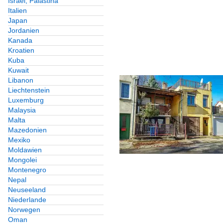
Israel, Palästina
Italien
Japan
Jordanien
Kanada
Kroatien
Kuba
Kuwait
Libanon
Liechtenstein
Luxemburg
Malaysia
Malta
Mazedonien
Mexiko
Moldawien
Mongolei
Montenegro
Nepal
Neuseeland
Niederlande
Norwegen
Oman