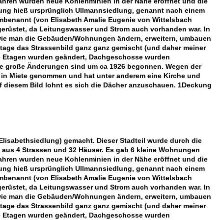
Jahren wurden neue Kohlenminien in der Nähe eröffnet und die
ung hieß ursprünglich Ullmannsiedlung, genannt nach einem
mbenannt (von Elisabeth Amalie Eugenie von Wittelsbach
gerüstet, da Leitungswasser und Strom auch vorhanden war. In
 wie man die Gebäuden/Wohnungen ändern, erweitern, umbauen
tage das Strassenbild ganz ganz gemischt (und daher meiner
Die Etagen wurden geändert, Dachgeschosse wurden
. Die große Änderungen sind um ca 1926 begonnen. Wegen der
 in Miete genommen und hat unter anderem eine Kirche und
f diesem Bild lohnt es sich die Dächer anzuschauen. 1Deckung
 (Elisabethsiedlung) gemacht. Dieser Stadteil wurde durch die
 aus 4 Strassen und 32 Häuser. Es gab 6 kleine Wohnungen
Jahren wurden neue Kohlenminien in der Nähe eröffnet und die
ung hieß ursprünglich Ullmannsiedlung, genannt nach einem
mbenannt (von Elisabeth Amalie Eugenie von Wittelsbach
gerüstet, da Leitungswasser und Strom auch vorhanden war. In
 wie man die Gebäuden/Wohnungen ändern, erweitern, umbauen
tage das Strassenbild ganz ganz gemischt (und daher meiner
Die Etagen wurden geändert, Dachgeschosse wurden