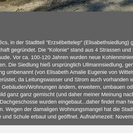
cs, in der Stadtteil "Erzsébettelep" (Elisabethsiedlung)
haft gegründet. Die "Kolonie" stand aus 4 Strassen un
ude. Vor ca. 100-120 Jahren wurden neue Kohlenminien 
. Die Siedlung hieß ursprünglich Ullmannsiedlung, ge
ung umbenannt (von Elisabeth Amalie Eugenie von Witte
gerüstet, da Leitungswasser und Strom auch vorhanden 
ie Gebäuden/Wohnungen ändern, erweitern, umbauen od
ild ganz ganz gemischt (und daher meiner Meinung nach,
Dachgeschosse wurden eingebaut...daher findet man hie
. Wegen der damaligen Wohnungsmangel hat die Stadt 
e und Schule erbaut und geöffnet. Aufnahmezeit: Novem