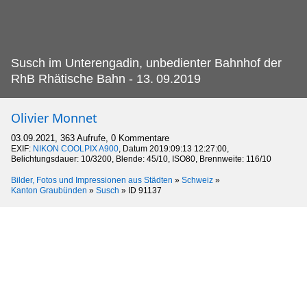
Susch im Unterengadin, unbedienter Bahnhof der
RhB Rhätische Bahn - 13.
09.2019
Olivier Monnet
03.09.2021, 363 Aufrufe, 0 Kommentare
EXIF:
NIKON COOLPIX A900
, Datum 2019:09:13 12:27:00,
Belichtungsdauer: 10/3200, Blende: 45/10, ISO80, Brennweite: 116/10
Bilder, Fotos und Impressionen aus Städten
»
Schweiz
»
Kanton Graubünden
»
Susch
»
ID 91137