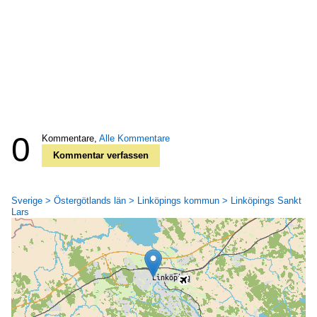
0
Kommentare,
Alle Kommentare
Kommentar verfassen
Sverige > Östergötlands län > Linköpings kommun > Linköpings Sankt
Lars