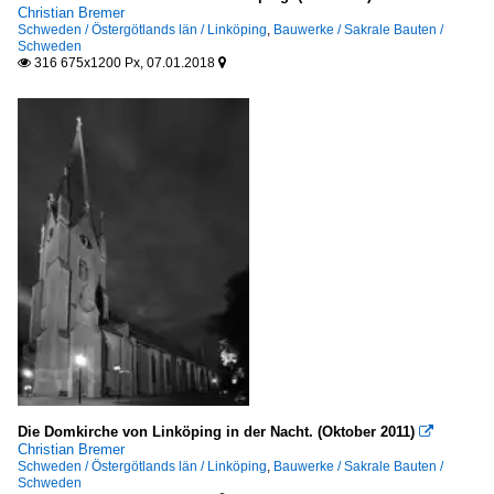
Christian Bremer
Schweden / Östergötlands län / Linköping
,
Bauwerke / Sakrale Bauten /
Schweden
316 675x1200 Px, 07.01.2018


Die Domkirche von Linköping in der Nacht. (Oktober 2011)

Christian Bremer
Schweden / Östergötlands län / Linköping
,
Bauwerke / Sakrale Bauten /
Schweden