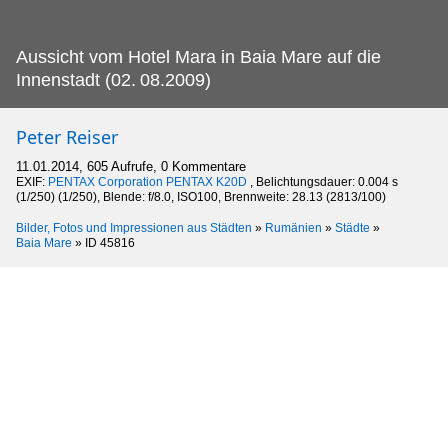
Aussicht vom Hotel Mara in Baia Mare auf die
Innenstadt (02.
08.2009)
Peter Reiser
11.01.2014, 605 Aufrufe, 0 Kommentare
EXIF:
PENTAX Corporation PENTAX K20D
, Belichtungsdauer: 0.004 s
(1/250) (1/250), Blende: f/8.0, ISO100, Brennweite: 28.13 (2813/100)
Bilder, Fotos und Impressionen aus Städten
»
Rumänien
»
Städte
»
Baia Mare
»
ID 45816