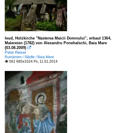
Ieud, Holzkirche "Nasterea Maicii Domnului", erbaut 1364,
Malereien (1782) von Alexandru Ponehalschi, Baia Mare
(03.08.2009)

Peter Reiser
Rumänien / Städte / Baia Mare
561 685x1024 Px, 11.01.2014
