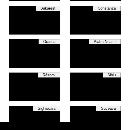
Bukarest
Constanza
Oradea
Piatra Neamt
Râșnov
Sibiu
Sighișoara
Suceava