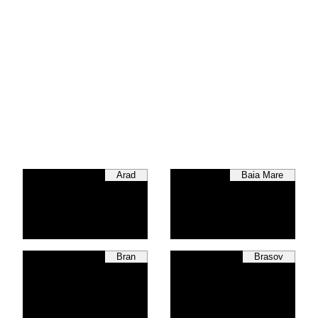
Arad
Baia Mare
Bran
Brasov