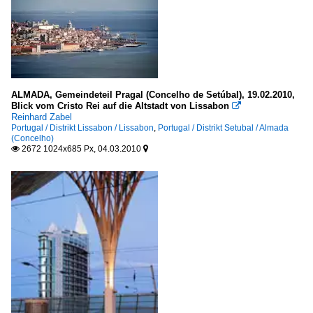
ALMADA, Gemeindeteil Pragal (Concelho de Setúbal), 19.02.2010,
Blick vom Cristo Rei auf die Altstadt von Lissabon

Reinhard Zabel
Portugal / Distrikt Lissabon / Lissabon
,
Portugal / Distrikt Setubal / Almada
(Concelho)
2672 1024x685 Px, 04.03.2010

