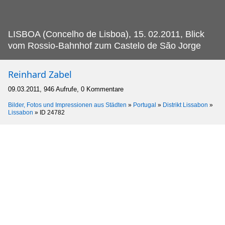
LISBOA (Concelho de Lisboa), 15.
02.2011, Blick
vom Rossio-Bahnhof zum Castelo de São Jorge
Reinhard Zabel
09.03.2011, 946 Aufrufe, 0 Kommentare
Bilder, Fotos und Impressionen aus Städten
»
Portugal
»
Distrikt Lissabon
»
Lissabon
»
ID 24782