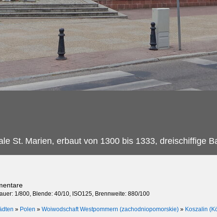
ale St.
Marien, erbaut von 1300 bis 1333, dreischiffige B
mentare
dauer: 1/800, Blende: 40/10, ISO125, Brennweite: 880/100
ädten
»
Polen
»
Woiwodschaft Westpommern (zachodniopomorskie)
»
Koszalin (Kö