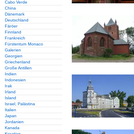
Cabo Verde
China
Dänemark
Deutschland
Färöer
Finnland
Frankreich
Fürstentum Monaco
Galerien
Georgien
Griechenland
Große Antillen
Indien
Indonesien
Irak
Irland
Island
Israel, Palästina
Italien
Japan
Jordanien
Kanada
Kroatien