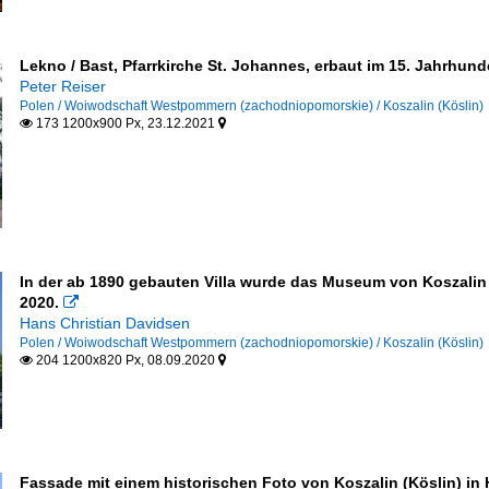
Lekno / Bast, Pfarrkirche St. Johannes, erbaut im 15. Jahrhunde
Peter Reiser
Polen / Woiwodschaft Westpommern (zachodniopomorskie) / Koszalin (Köslin)
173 1200x900 Px, 23.12.2021


In der ab 1890 gebauten Villa wurde das Museum von Koszalin 
2020.

Hans Christian Davidsen
Polen / Woiwodschaft Westpommern (zachodniopomorskie) / Koszalin (Köslin)
204 1200x820 Px, 08.09.2020


Fassade mit einem historischen Foto von Koszalin (Köslin) in