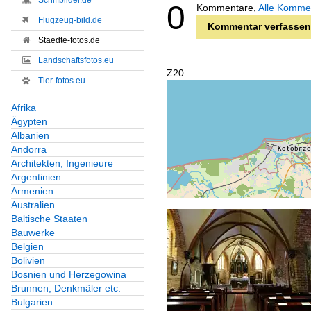
Schiffbilder.de
0
Kommentare,
Alle Komme
Flugzeug-bild.de
Kommentar verfassen
Staedte-fotos.de
Landschaftsfotos.eu
Z20
Tier-fotos.eu
Afrika
Ägypten
Albanien
Andorra
Architekten, Ingenieure
Argentinien
Armenien
Australien
Baltische Staaten
Bauwerke
Belgien
Bolivien
Bosnien und Herzegowina
Brunnen, Denkmäler etc.
Bulgarien