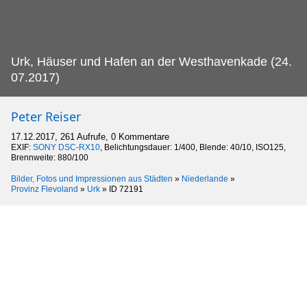
Urk, Häuser und Hafen an der Westhavenkade (24.
07.2017)
Peter Reiser
17.12.2017, 261 Aufrufe, 0 Kommentare
EXIF:
SONY DSC-RX10
, Belichtungsdauer: 1/400, Blende: 40/10, ISO125,
Brennweite: 880/100
Bilder, Fotos und Impressionen aus Städten
»
Niederlande
»
Provinz Flevoland
»
Urk
»
ID 72191